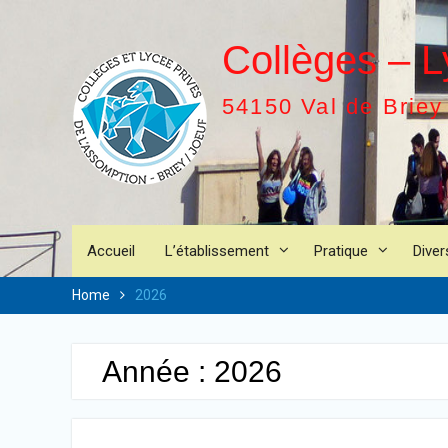
Skip
to
Collèges – L
content
54150 Val de Briey
Accueil
L’établissement
Pratique
Diver
Home
2026
Année :
2026