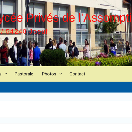
ycée Privés de l'Assompt
 / 54240 Joeuf
s
Pastorale
Photos
Contact