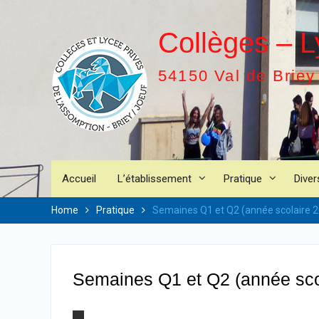
Skip
to
Collèges – L
content
54150 Val de Briey
Accueil
L’établissement
Pratique
Diver
Home
Pratique
Semaines Q1 et Q2 (année scolaire 
Semaines Q1 et Q2 (année sco