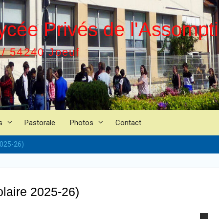
ycée Privés de l'Assompt
 / 54240 Joeuf
s
Pastorale
Photos
Contact
2025-26)
laire 2025-26)