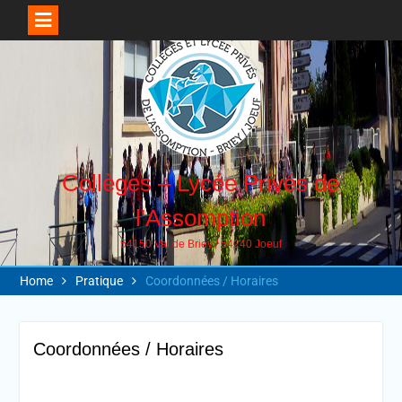
Collèges – Lycée Privés de
l'Assomption
54150 Val de Briey / 54240 Joeuf
Home
Pratique
Coordonnées / Horaires
Coordonnées / Horaires